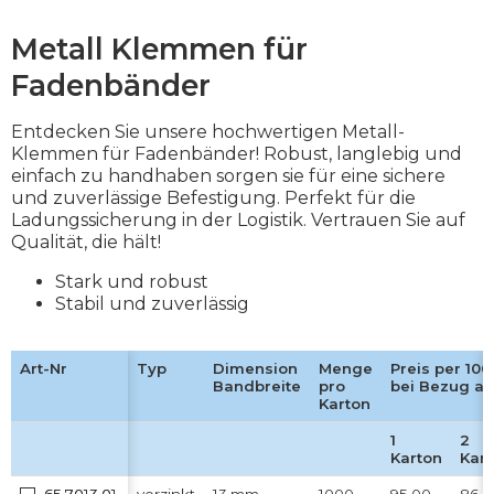
Metall Klemmen für
Fadenbänder
Entdecken Sie unsere hochwertigen Metall-
Klemmen für Fadenbänder! Robust, langlebig und
einfach zu handhaben sorgen sie für eine sichere
und zuverlässige Befestigung. Perfekt für die
Ladungssicherung in der Logistik. Vertrauen Sie auf
Qualität, die hält!
Stark und robust
Stabil und zuverlässig
Art-Nr
Art-Nr
Typ
Typ
Dimension
Dimension
Menge
Menge
Preis per 100
Preis per 100
Bandbreite
Bandbreite
pro
pro
bei Bezug ab
bei Bezug ab
Karton
Karton
1
1
2
2
Karton
Karton
Kar
Kar