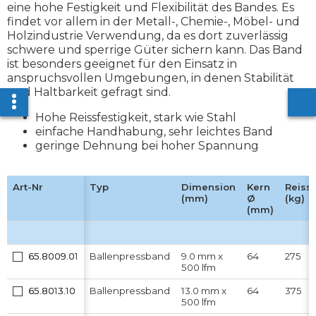
eine hohe Festigkeit und Flexibilität des Bandes. Es
findet vor allem in der Metall-, Chemie-, Möbel- und
Holzindustrie Verwendung, da es dort zuverlässig
schwere und sperrige Güter sichern kann. Das Band
ist besonders geeignet für den Einsatz in
anspruchsvollen Umgebungen, in denen Stabilität
und Haltbarkeit gefragt sind.
Hohe Reissfestigkeit, stark wie Stahl
einfache Handhabung, sehr leichtes Band
geringe Dehnung bei hoher Spannung
Art-Nr
Art-Nr
Typ
Typ
Dimension
Dimension
Kern
Kern
Reissk
Reissk
(mm)
(mm)
Ø
Ø
(kg)
(kg)
(mm)
(mm)
65.8009.01
65.8009.01
Ballenpressband
Ballenpressband
9.0 mm x
9.0 mm x
64
64
275
275
500 lfm
500 lfm
65.8013.10
65.8013.10
Ballenpressband
Ballenpressband
13.0 mm x
13.0 mm x
64
64
375
375
500 lfm
500 lfm