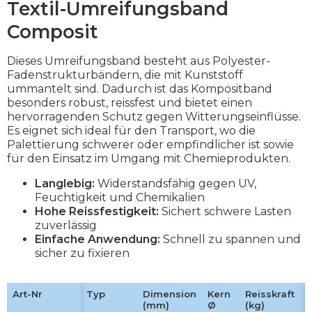
Textil-Umreifungsband
Composit
Dieses Umreifungsband besteht aus Polyester-
Fadenstrukturbändern, die mit Kunststoff
ummantelt sind. Dadurch ist das Kompositband
besonders robust, reissfest und bietet einen
hervorragenden Schutz gegen Witterungseinflüsse.
Es eignet sich ideal für den Transport, wo die
Palettierung schwerer oder empfindlicher ist sowie
für den Einsatz im Umgang mit Chemieprodukten.
Langlebig:
Widerstandsfähig gegen UV,
Feuchtigkeit und Chemikalien
Hohe Reissfestigkeit:
Sichert schwere Lasten
zuverlässig
Einfache Anwendung:
Schnell zu spannen und
sicher zu fixieren
Art-Nr
Art-Nr
Typ
Typ
Dimension
Dimension
Kern
Kern
Reisskraft
Reisskraft
(mm)
(mm)
Ø
Ø
(kg)
(kg)
p
p